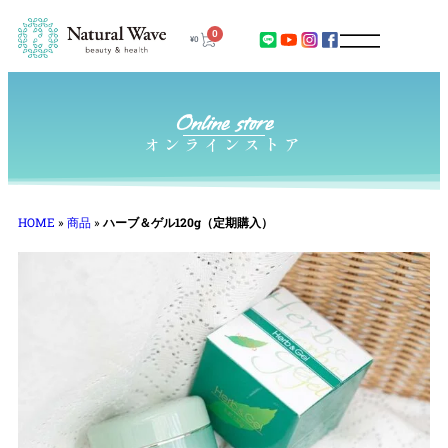
0
¥
0
Online store
オンラインストア
HOME
»
商品
»
ハーブ＆ゲル120g（定期購入）