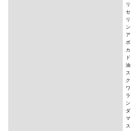
リ
セ
リ
ン
ア
ボ
カ
ド
油
ス
ク
ワ
ラ
ン
ダ
マ
ス