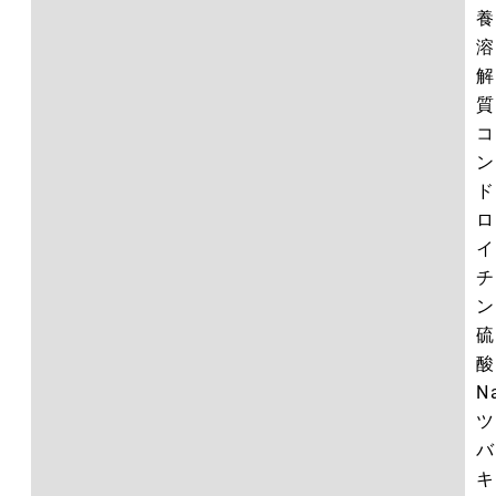
養
溶
解
質
コ
ン
ド
ロ
イ
チ
ン
硫
酸
N
ツ
バ
キ