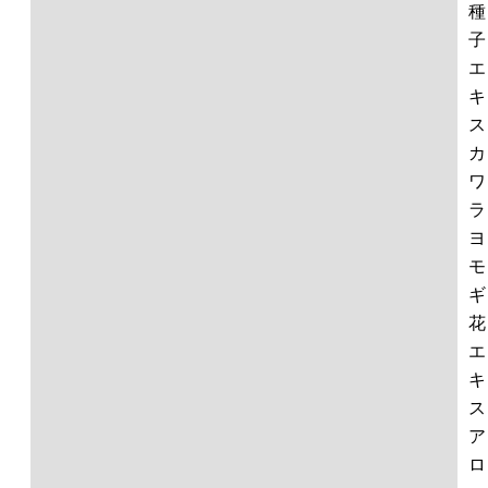
種
子
エ
キ
ス
カ
ワ
ラ
ヨ
モ
ギ
花
エ
キ
ス
ア
ロ