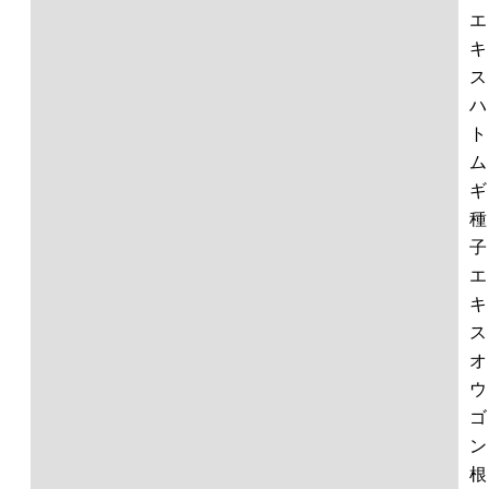
エ
キ
ス
ハ
ト
ム
ギ
種
子
エ
キ
ス
オ
ウ
ゴ
ン
根