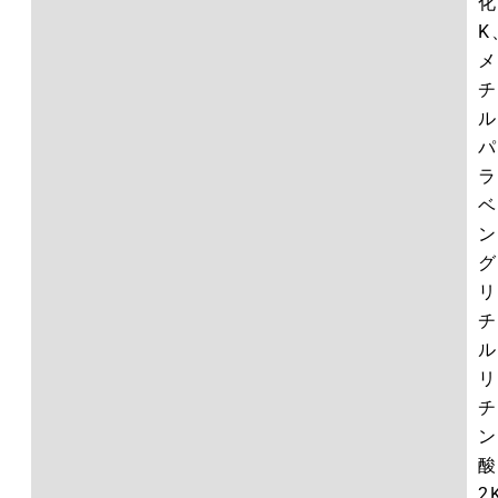
化
K
メ
チ
ル
パ
ラ
ベ
ン
グ
リ
チ
ル
リ
チ
ン
酸
2