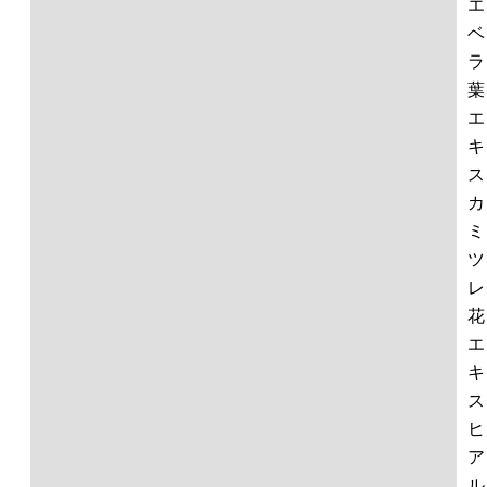
エ
ベ
ラ
葉
エ
キ
ス
カ
ミ
ツ
レ
花
エ
キ
ス
ヒ
ア
ル