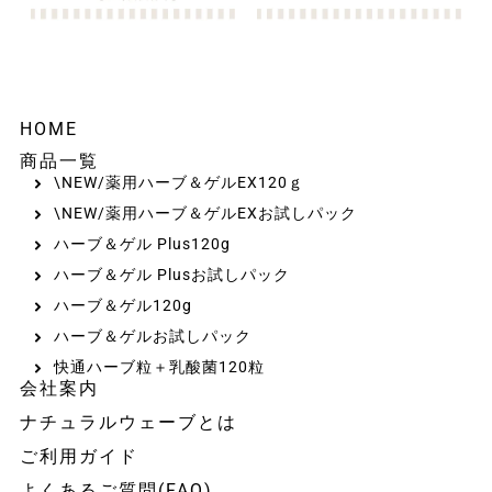
HOME
商品一覧
\NEW/薬用ハーブ＆ゲルEX120ｇ
\NEW/薬用ハーブ＆ゲルEXお試しパック
ハーブ＆ゲル Plus120g
ハーブ＆ゲル Plusお試しパック
ハーブ＆ゲル120g
ハーブ＆ゲルお試しパック
快通ハーブ粒＋乳酸菌120粒
会社案内
ナチュラルウェーブとは
ご利用ガイド
よくあるご質問(FAQ)