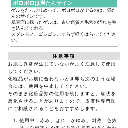
ポロポロは満たんサイン
ゲルをたっぷりぬって、ボロボロがでるのは、満た
んのサインです。
肌表面に残ったゲルは、古い角質と毛穴の汚れを巻
き込んでくれる
スグレモノ。ゴシゴシこすらず軽くはらってくださ
い。
注意事項
お肌に異常が生じていないかよく注意して使用
してください。
化粧品がお肌に合わないとき即ち次のような場
合には、使用を中止してください。
そのまま化粧品類の使用を続けますと、症状を
悪化させることがありますので、皮膚科専門医
にご相談されることをおすすめします。
使用中、赤み、はれ、かゆみ、刺激、色抜
け（白斑等）や黒ずみ等の異常があらわれ