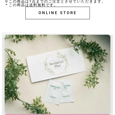
※この商品は1点までのご注文とさせていただきます。
＊この商品は送料無料です。
ONLINE STORE