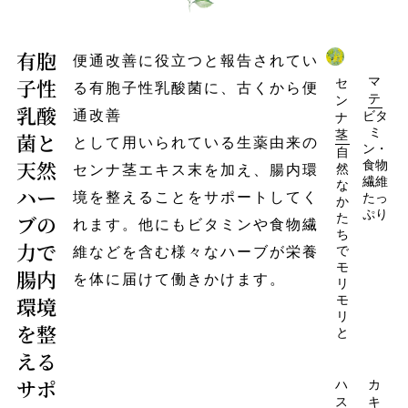
有胞
便通改善に役立つと報告されてい
子性
マ
セ
る有胞子性乳酸菌に、古くから便
テ
ン
乳酸
通改善
ビタ
ナ
ミ
茎
菌と
として用いられている生薬由来の
ン・
自
天然
食物
センナ茎エキス末を加え、腸内環
然
繊維
な
ハー
境を整えることをサポートしてく
たっ
か
ぷり
ブの
た
れます。他にもビタミンや食物繊
ち
力で
維などを含む様々なハーブが栄養
で
モ
腸内
を体に届けて働きかけます。
リ
環境
モ
リ
を整
と
える
サポ
ハ
カ
ス
キ