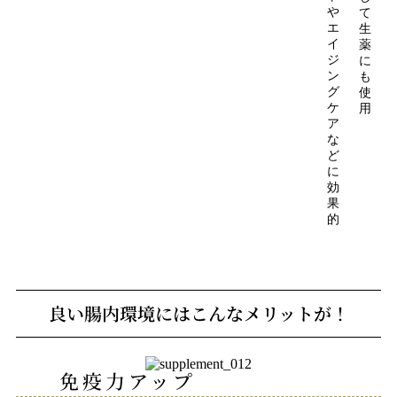
や
て
エ
生
イ
薬
ジ
に
ン
も
グ
使
ケ
用
ア
な
ど
に
効
果
的
良い腸内環境にはこんなメリットが！
免疫力アップ