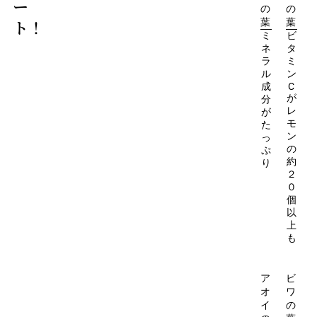
ー
の
の
ト！
葉
葉
ミ
ビ
ネ
タ
ラ
ミ
ル
ン
成
C
が
分
レ
が
モ
た
ン
っ
の
ぷ
約
り
２
０
個
以
上
も
ア
ビ
オ
ワ
イ
の