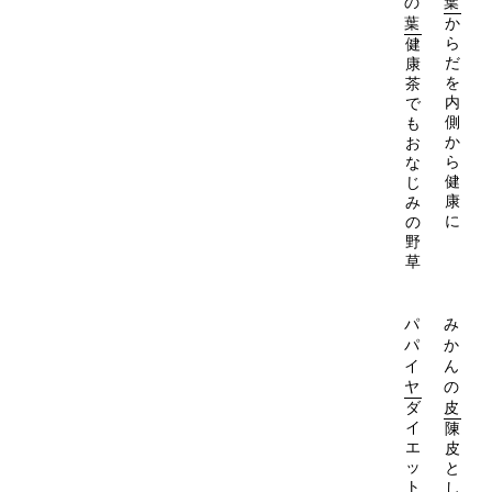
の
葉
葉
か
ら
健
だ
康
を
茶
内
で
側
も
か
お
ら
な
健
じ
康
み
に
の
野
草
パ
み
パ
か
イ
ん
ヤ
の
ダ
皮
イ
陳
エ
皮
ッ
と
ト
し