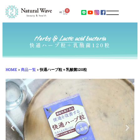
0
¥
0
Herbs & Lactic acid bacteria
快通ハーブ粒＋乳酸菌120粒
HOME
»
商品一覧
»
快通ハーブ粒＋乳酸菌120粒