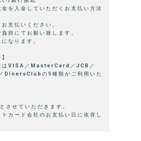
い/銀行振込
代金を入金していただくお支払い方法
にお支払いください。
ご負担にてお願い致します。
後になります。
済】
ISA／MasterCard／JCB／
S／DinersClubの5種類がご利用いた
。
みとさせていただきます。
ットカード会社のお支払い日に依存し