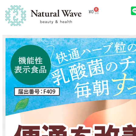
0
¥
0