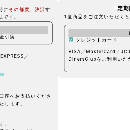
定期
時に
その都度、決済
す
1度商品をご注文いただく
法です。
金引換
クレジットカード
VISA／MasterCard／J
NEXPRESS／
DinersClubをご利用い
口座へお支払いくださ
たします。
す。