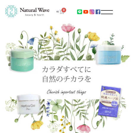
0
¥
0