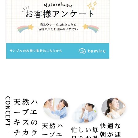
天然ハ
ーブエ
キスの
快適な
天然ハ
忙しい毎
チカラ
朝が迎
ーブエ