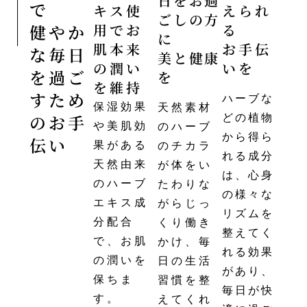
日をお過
で
えられ
キス使
ごしの方
る
健やか
用でお
に
お手伝
肌本来
な毎日
美と健康
いを
の潤い
を過ご
を
を維持
すため
ハーブな
保湿効果
天然素材
のお手
どの植物
や美肌効
のハーブ
から得ら
伝い
果がある
のチカラ
れる成分
天然由来
が体をい
は、心身
のハーブ
たわりな
の様々な
エキス成
がらじっ
リズムを
分配合
くり働き
整えてく
で、お肌
かけ、毎
れる効果
の潤いを
日の生活
があり、
保ちま
習慣を整
毎日が快
す。
えてくれ