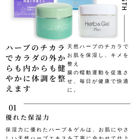
ハーブのチカラ
天然ハーブのチカラで
でカラダの外か
お肌を保湿し、キメを
整え
らも内からも健
腸の蠕動運動を促進さ
やかに体調を整
せ、毎日が健康で快適
えます
に。
01
優れた保湿力
保湿力に優れたハーブ＆ゲルは、お肌にやさ
しい天然ハーブエキスを丁寧に合わせて仕上